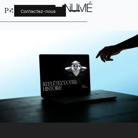
P
✨
NUMÉ
P✨
Contactez-nous