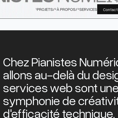
D
PROJETS
/
À PROPOS
/
SERVICES
Contac
1.
2.
3.
Chez Pianistes Numéri
allons au-delà du desi
services web sont un
symphonie de créativit
d'efficacité technique.