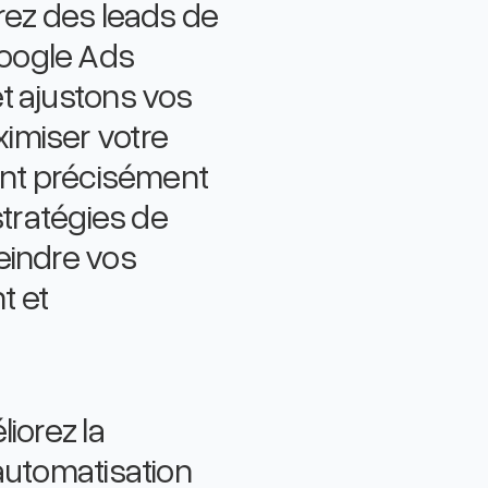
rez des leads de
oogle Ads
t ajustons vos
imiser votre
lant précisément
stratégies de
eindre vos
t et
iorez la
'automatisation