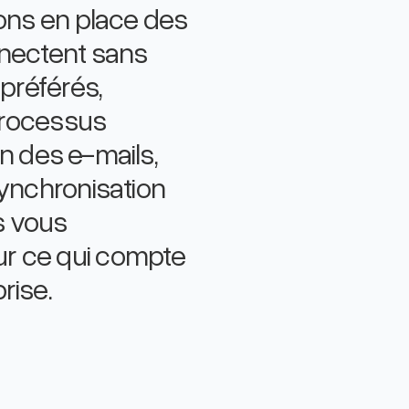
tons en place des
nnectent sans
 préférés,
 processus
ion des e-mails,
synchronisation
s vous
ur ce qui compte
rise.