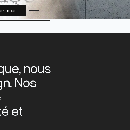
escendre
tez-nous
que, nous
gn. Nos
e
é et