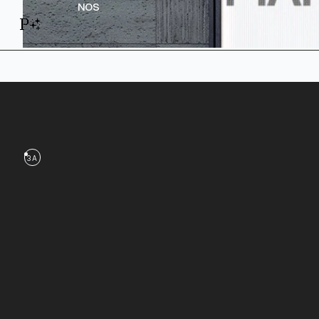
NOS
P✨
3A