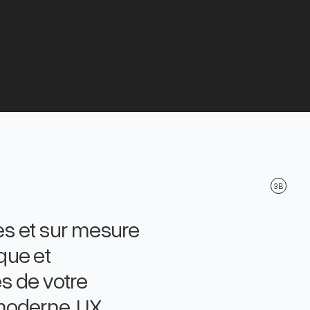
3B
es et sur mesure
rque et
s de votre
moderne, UX