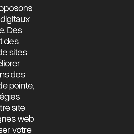
roposons
digitaux
e. Des
et des
e sites
liorer
ons des
de pointe,
tégies
re site
agnes web
er votre