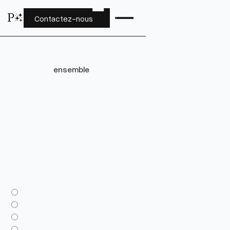
P
✨
P✨
Contactez-nous
ensemble