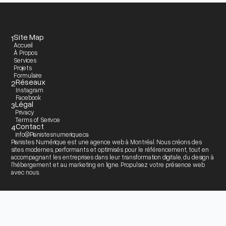
Site Map
1
Accueil
À Propos
Services
Projets
Formulaire
Réseaux
2
Instagram
Facebook
Légal
3
Privacy
Terms of Serivce
Contact
4
info@Pianistesnumerique.ca
Pianistes Numérique est une agence web à Montréal. Nous créons des
sites modernes, performants et optimisés pour le référencement, tout en
accompagnant les entreprises dans leur transformation digitale, du design à
l’hébergement et au marketing en ligne. Propulsez votre présence web
avec nous.