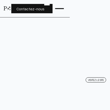
P
✨
P✨
Contactez-nous
VISITEZ LE SITE