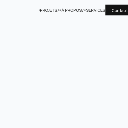
PROJETS
/
À PROPOS
/
SERVICES
Contac
1.
2.
3.