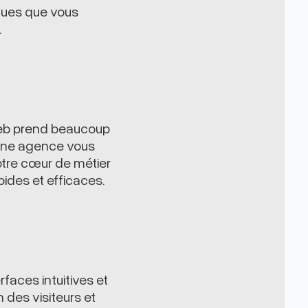
tues que vous
.
 web prend beaucoup
 une agence vous
otre cœur de métier
pides et efficaces.
faces intuitives et
 des visiteurs et