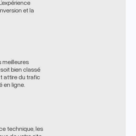
 L’expérience
onversion et la
 meilleures
soit bien classé
attire du trafic
é en ligne.
e technique, les
nue de votre site.