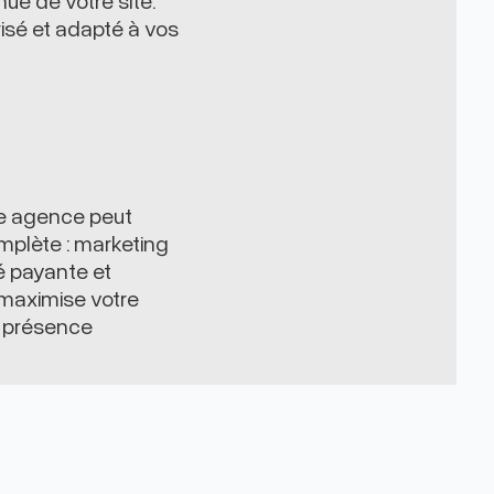
risé et adapté à vos
ne agence peut
omplète : marketing
té payante et
maximise votre
e présence