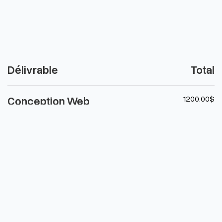
Délivrable
Total
1200.00$
Conception Web
Intégration des maquettes en HTML/CSS/JS,
Développement CMS (WordPress),
Optimisation SEO technique, Certificat SSL,
Performance & rapidité, Sécurité et
protection des données, Tests & corrections.
Taxe sur les ventes (≃ 15 %)
179.70$
Total
1379.70$