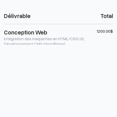
Délivrable
Total
1200.00$
Conception Web
Intégration des maquettes en HTML/CSS/JS,
Développement CMS (WordPress),
Optimisation SEO technique, Certificat SSL,
Performance & rapidité, Sécurité et
protection des données, Tests & corrections.
Taxe sur les ventes (≃ 15 %)
1200.00$
179.70$
Total
1379.70$