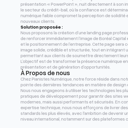
présentation « PowerPoint », nuit directement à son ima
le secteur du crédit-bail, où la confiance est détermi
numérique faible compromet la perception de solidité et 
nouveaux clients.
Solution proposée :
Nous proposons la création d’une landing page professi
de renforcer immédiatement l’image de Boréal Capital 
et le positionnement de l’entreprise. Cette page sera 
image solide, crédible et structurée, tout en intégrant u
permettant aux clients de soumettre directement leurs
L’objectif est de transformer la présence numérique en 
présentation et de génération d’opportunités.
À Propos de nous
Chez Pianistes Numérique, notre force réside dans notre
pointe des dernières tendances en matière de design
Nous nous engageons à utiliser les technologies les plu
pratiques de développement pour garantir des sites 
modernes, mais aussi performants et sécurisés. En com
expertise technique, nous nous efforçons de livrer des
standards les plus élevés, avec l'ambition de devenir
niveau international, notamment sur des plateforme