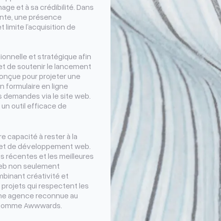
ge et à sa crédibilité. Dans
nante, une présence
limite l’acquisition de
onnelle et stratégique afin
et de soutenir le lancement
conçue pour projeter une
n formulaire en ligne
 demandes via le site web.
un outil efficace de
 capacité à rester à la
 et de développement web.
s récentes et les meilleures
web non seulement
binant créativité et
 projets qui respectent les
 une agence reconnue au
s comme Awwwards.